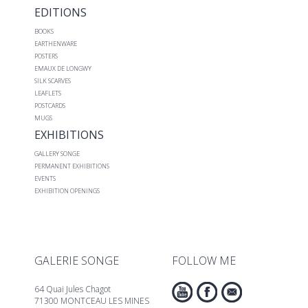
EDITIONS
BOOKS
EARTHENWARE
POSTERS
EMAUX DE LONGWY
SILK SCARVES
LEAFLETS
POSTCARDS
MUGS
EXHIBITIONS
GALLERY SONGE
PERMANENT EXHIBITIONS
EVENTS
EXHIBITION OPENINGS
GALERIE SONGE
FOLLOW ME
64 Quai Jules Chagot
71300 MONTCEAU LES MINES