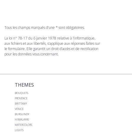
Tous les champs marqués d’une * sont obligatoires.
La loi n° 78-17 du 6 janvier 1978 relative à l’informatique,
aux fichiers et aux libertés, s’applique aux réponses faites sur
le formulaire. Elle garantit un droit d’accès et de rectification
pour les données vous concernant.
THEMES
BOUQUETS
PROVENCE
BRITTANY
VENICE
BURGUNDY
HIMALAYAS
WATERCOLORS
LIGHTS