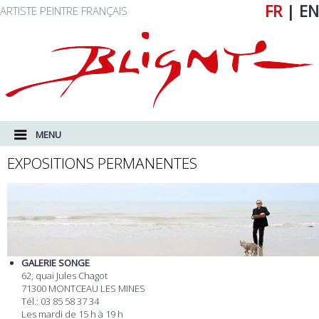
FR
|
EN
ARTISTE PEINTRE FRANÇAIS
MENU PRINCIPAL
ALLER AU CONTENU PRINCIPAL
ALLER AU CONTENU SECONDAIRE
MENU
EXPOSITIONS PERMANENTES
GALERIE SONGE
62, quai Jules Chagot
71300 MONTCEAU LES MINES
Tél.: 03 85 58 37 34
Les mardi de 15 h à 19 h