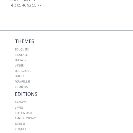
Tél.: 05 46 93 55 77
THÈMES
BOUQUETS
PROVENCE
BRETAGNE
VENISE
BOURGOGNE
ORIENT
AQUARELLES
LUMIÈRES
EDITIONS
FAÏENCES
LIVRES
ÉDITION D’ART
ÉMAUX LONGWY
SOIERIES
PLAQUETTES