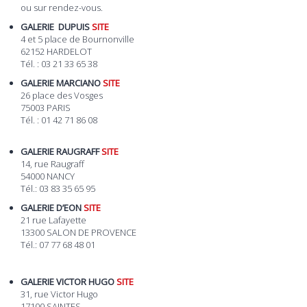
ou sur rendez-vous.
GALERIE DUPUIS
SITE
4 et 5 place de Bournonville
62152 HARDELOT
Tél. : 03 21 33 65 38
GALERIE MARCIANO
SITE
26 place des Vosges
75003 PARIS
Tél. : 01 42 71 86 08
GALERIE RAUGRAFF
SITE
14, rue Raugraff
54000 NANCY
Tél.: 03 83 35 65 95
GALERIE D’EON
SITE
21 rue Lafayette
13300 SALON DE PROVENCE
Tél.: 07 77 68 48 01
GALERIE VICTOR HUGO
SITE
31, rue Victor Hugo
17100 SAINTES