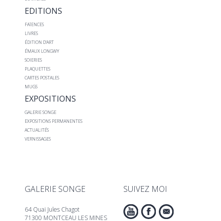
EDITIONS
FAÏENCES
LIVRES
ÉDITION D’ART
ÉMAUX LONGWY
SOIERIES
PLAQUETTES
CARTES POSTALES
MUGS
EXPOSITIONS
GALERIE SONGE
EXPOSITIONS PERMANENTES
ACTUALITÉS
VERNISSAGES
GALERIE SONGE
SUIVEZ MOI
64 Quai Jules Chagot
71300 MONTCEAU LES MINES